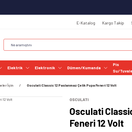
E-Katalog
Kargo Takip
Pis
Elektrik
Elektronik
Dümen/Kumanda
Su/Tuval
eler İçin
Osculati Classic 12 Paslanmaz Çelik Pupa Feneri 12 Volt
OSCULATI
Osculati Class
Feneri 12 Volt