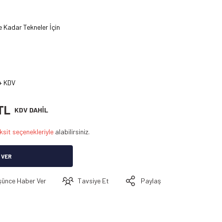
e Kadar Tekneler İçin
+ KDV
TL
KDV DAHİL
ksit seçenekleriyle
alabilirsiniz.
 VER
şünce Haber Ver
Tavsiye Et
Paylaş