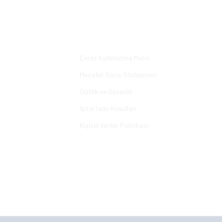
Yorum Yaz
Alışveriş
Çerez Aydınlatma Metni
Mesafeli Satış Sözleşmesi
Gizlilik ve Güvenlik
İptal İade Koşullari
Kişisel Veriler Politikası