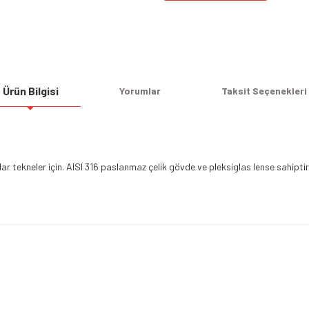
Ürün Bilgisi
Yorumlar
Taksit Seçenekleri
dar tekneler için. AISI 316 paslanmaz çelik gövde ve pleksiglas lense sahipti
Bu ürüne ilk yorumu siz yapın!