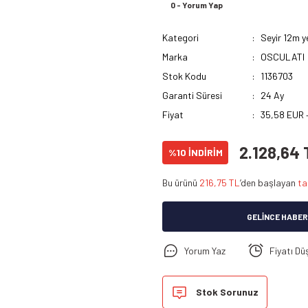
0 - Yorum Yap
Kategori
Seyir 12m y
Marka
OSCULATI
Stok Kodu
1136703
Garanti Süresi
24 Ay
Fiyat
35,58 EUR 
2.128,64 
%10 İNDİRİM
Bu ürünü
216,75 TL
’den başlayan
ta
GELINCE HABER
Yorum Yaz
Fiyatı Dü
Stok Sorunuz