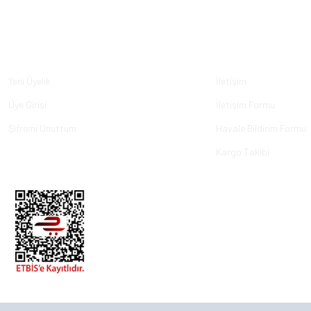
Üyelik
Kurumsal
Yeni Üyelik
İletişim
Üye Girişi
İletişim Formu
Şifremi Unuttum
Havale Bildirim Formu
Kargo Takibi
© 2023, ECKMARİNE.COM - Tüm Hakları Saklıdır.