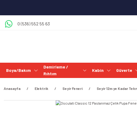
0 (536) 552 55 63
Demirleme /
Boya/Bakım
Kabin
Güverte
Rıhtım
Anasayfa
Elektrik
Seyir Feneri
Seyir 12m ye Kadar Tekn