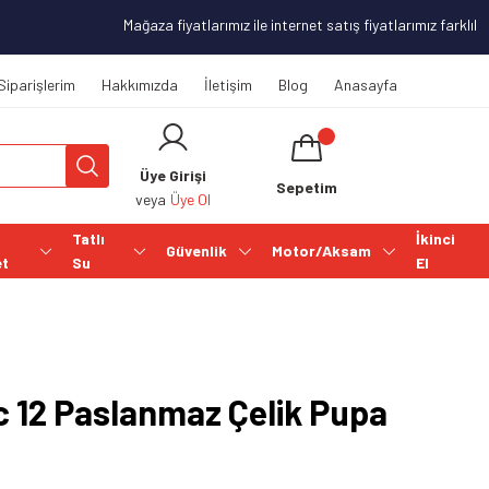
Mağaza fiyatlarımız ile internet satış fiyatlarımız farklılık 
Siparişlerim
Hakkımızda
İletişim
Blog
Anasayfa
Üye Girişi
Sepetim
veya
Üye Ol
Tatlı
İkinci
Güvenlik
Motor/Aksam
et
Su
El
ic 12 Paslanmaz Çelik Pupa