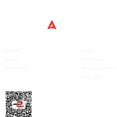
Üyelik
Kurumsal
Yeni Üyelik
İletişim
Üye Girişi
İletişim Formu
Şifremi Unuttum
Havale Bildirim Formu
Kargo Takibi