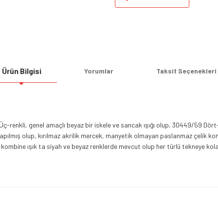
Ürün Bilgisi
Yorumlar
Taksit Seçenekleri
 Üç-renkli, genel amaçlı beyaz bir iskele ve sancak ışığı olup, 30449/59 Dört-
yapılmış olup, kırılmaz akrilik mercek, manyetik olmayan paslanmaz çelik kont
i kombine ışık ta siyah ve beyaz renklerde mevcut olup her türlü tekneye kol