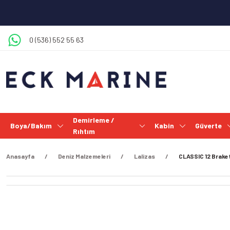
0 (536) 552 55 63
Demirleme /
Boya/Bakım
Kabin
Güverte
Rıhtım
Anasayfa
Deniz Malzemeleri
Lalizas
CLASSIC 12 Braket