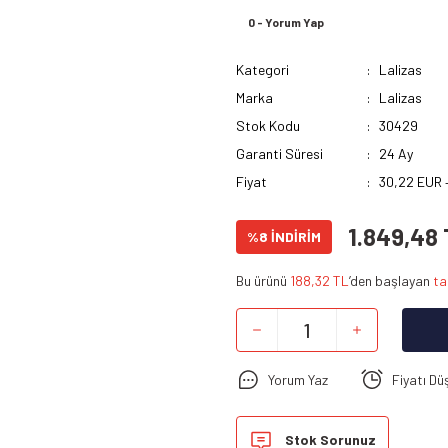
0 - Yorum Yap
Kategori
Lalizas
Marka
Lalizas
Stok Kodu
30429
Garanti Süresi
24 Ay
Fiyat
30,22 EUR 
1.849,48
%8 İNDİRİM
Bu ürünü
188,32 TL
’den başlayan
ta
Yorum Yaz
Fiyatı Dü
Stok Sorunuz