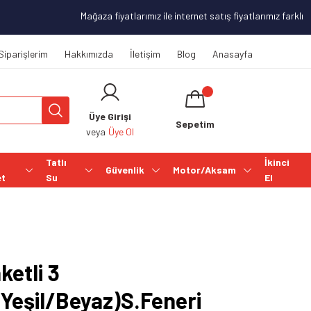
Mağaza fiyatlarımız ile internet satış fiyatlarımız farklılık
Siparişlerim
Hakkımızda
İletişim
Blog
Anasayfa
Üye Girişi
Sepetim
veya
Üye Ol
Tatlı
İkinci
Güvenlik
Motor/Aksam
et
Su
El
ketli 3
/Yeşil/Beyaz)S.Feneri