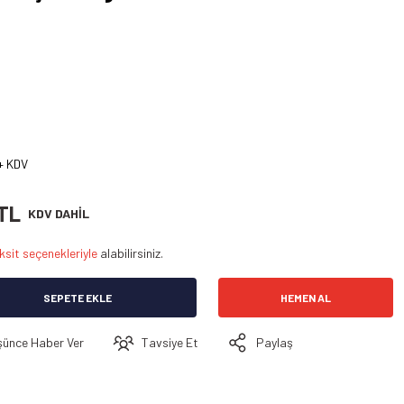
+ KDV
 TL
KDV DAHİL
ksit seçenekleriyle
alabilirsiniz.
SEPETE EKLE
HEMEN AL
şünce Haber Ver
Tavsiye Et
Paylaş