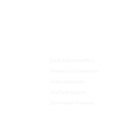
Bu ürüne ilk yorumu siz yapın!
Yorum Yaz
Alışveriş
Çerez Aydınlatma Metni
Mesafeli Satış Sözleşmesi
Gizlilik ve Güvenlik
İptal İade Koşullari
Kişisel Veriler Politikası