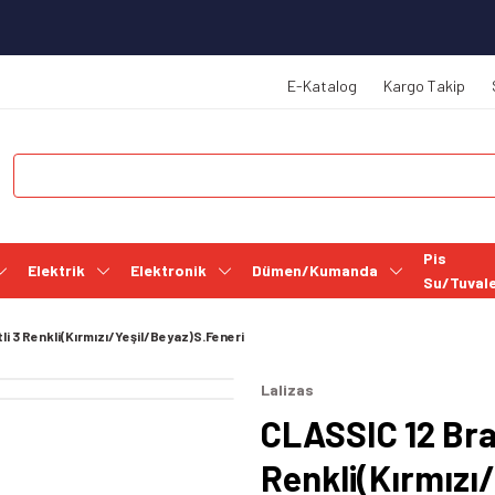
E-Katalog
Kargo Takip
Pis
Elektrik
Elektronik
Dümen/Kumanda
Su/Tuval
li 3 Renkli(Kırmızı/Yeşil/Beyaz)S.Feneri
Lalizas
CLASSIC 12 Bra
Renkli(Kırmızı