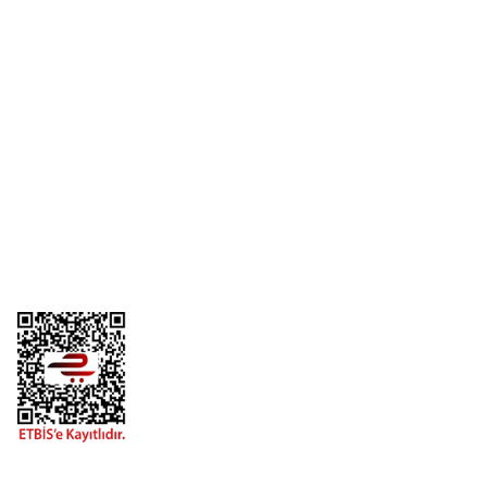
Yorum Yaz
Üyelik
Kurumsal
Alışveriş
Telefon