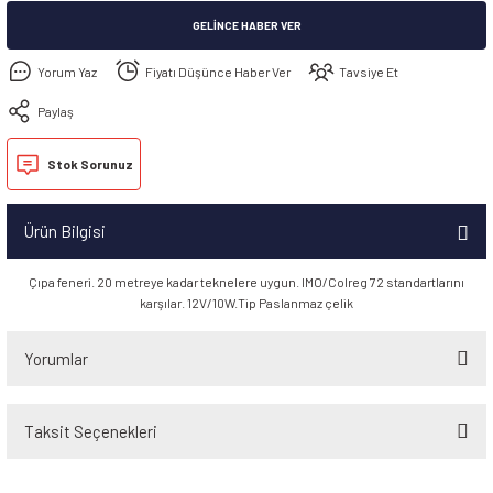
GELINCE HABER VER
Yorum Yaz
Fiyatı Düşünce Haber Ver
Tavsiye Et
Paylaş
Stok Sorunuz
Ürün Bilgisi
Çıpa feneri. 20 metreye kadar teknelere uygun. IMO/Colreg 72 standartlarını
karşılar. 12V/10W.Tip Paslanmaz çelik
Yorumlar
Taksit Seçenekleri
Bu ürüne ilk yorumu siz yapın!