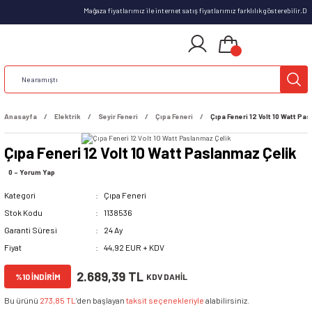
Mağaza fiyatlarımız ile internet satış fiyatlarımız farklılık gösterebilir.
Anasayfa
Elektrik
Seyir Feneri
Çıpa Feneri
Çıpa Feneri 12 Volt 10 Watt Pa
Çıpa Feneri 12 Volt 10 Watt Paslanmaz Çelik
0 - Yorum Yap
Kategori
Çıpa Feneri
Stok Kodu
1138536
Garanti Süresi
24 Ay
Fiyat
44,92 EUR + KDV
2.689,39 TL
%10 İNDİRİM
KDV DAHİL
Bu ürünü
273,85 TL
’den başlayan
taksit seçenekleriyle
alabilirsiniz.