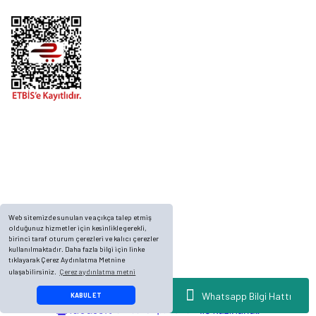
Telefon
0 (216) 701 11 33
0 (536) 552 55 63
Adres
Yayla Mah. Gökçek sok Balvin 2 Sitesi A Blok APT. No: 10/A, Tuzla/İstanbul
Web sitemizde sunulan ve açıkça talep etmiş
olduğunuz hizmetler için kesinlikle gerekli,
birinci taraf oturum çerezleri ve kalıcı çerezler
kullanılmaktadır. Daha fazla bilgi için linke
tıklayarak Çerez Aydınlatma Metnine
ulaşabilirsiniz.
Çerez aydınlatma metni
© 2023, ECKMARİNE.COM - Tüm Hakları Saklıdır.
Whatsapp Bilgi Hattı
KABUL ET
ideasoft
ile
e-