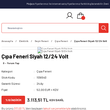
Mağaza fiyatlarımız ile internet satış fiyatlarımız farklılık gösterebilir.Den
Anasayfa
Elektrik
Seyir Feneri
Çıpa Feneri
Çıpa Feneri Siyah 12/24 Volt
Çıpa Feneri Siyah 12/24 Volt
0 - Yorum Yap
Kategori
Çıpa Feneri
Stok Kodu
1136543
Garanti Süresi
24 Ay
Fiyat
52,00 EUR + KDV
3.113,51 TL
%10 İNDİRİM
KDV DAHİL
Bu ürünü
317,03 TL
’den başlayan
taksit seçenekleriyle
alabilirsiniz.