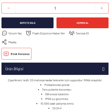
SEPETE EKLE
HEMEN AL
Yorum Yaz
Fiyatı Düşünce Haber Ver
Tavsiye Et
Paylaş
Stok Sorunuz
Ürün Bilgisi
Çıpa feneri, ledli, 20 metreye kadar tekneler için uygundur. RINA onaylıdır.
Polikarbonat gövde
Ters polarite korumas›
3W enerji tüketimi
IP56 su geçirmez.
10.000 saat çalışma ömrü
12/24 V