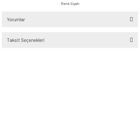
Renk Siyah
Yorumlar
Taksit Seçenekleri
Bu ürüne ilk yorumu siz yapın!
Yorum Yaz
Üyelik
Kurumsal
Alışveriş