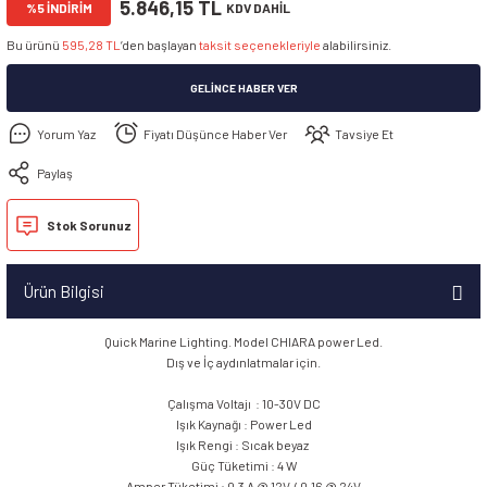
5.846,15 TL
%5 İNDİRİM
KDV DAHİL
Bu ürünü
595,28 TL
’den başlayan
taksit seçenekleriyle
alabilirsiniz.
GELINCE HABER VER
Yorum Yaz
Fiyatı Düşünce Haber Ver
Tavsiye Et
Paylaş
Stok Sorunuz
Ürün Bilgisi
Quick Marine Lighting. Model CHIARA power Led.
Dış ve İç aydınlatmalar için.
Çalışma Voltajı : 10-30V DC
Işık Kaynağı : Power Led
Işık Rengi : Sıcak beyaz
Güç Tüketimi : 4 W
Amper Tüketimi : 0.3 A @ 12V / 0.16 @ 24V