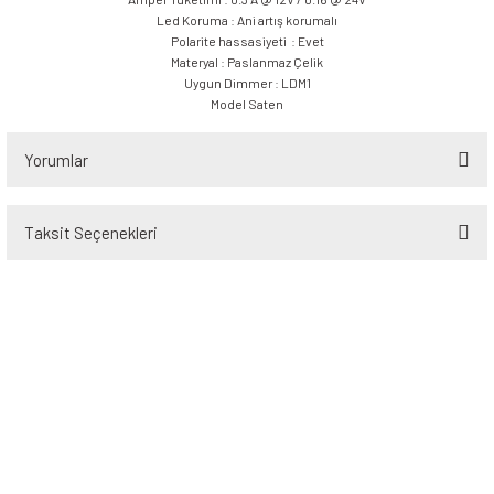
Led Koruma : Ani artış korumalı
Polarite hassasiyeti : Evet
Materyal : Paslanmaz Çelik
Uygun Dimmer : LDM1
Model Saten
Yorumlar
Taksit Seçenekleri
Bu ürüne ilk yorumu siz yapın!
Yorum Yaz
Üyelik
Kurumsal