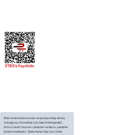
Alışveriş
Telefon
0 (216) 701 11 33
0 (536) 552 55 63
Adres
Yayla Mah. Gökçek sok Balvin 2 Sitesi A Blok APT. No: 10/A, Tuzla/İstanbul
Web sitemizde sunulan ve açıkça talep etmiş
olduğunuz hizmetler için kesinlikle gerekli,
birinci taraf oturum çerezleri ve kalıcı çerezler
kullanılmaktadır. Daha fazla bilgi için linke