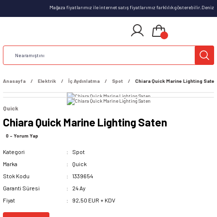
Mağaza fiyatlarımız ile internet satış fiyatlarımız farklılık gösterebilir.Deniz
Anasayfa
Elektrik
İç Aydınlatma
Spot
Chiara Quick Marine Lighting Sate
Quick
Chiara Quick Marine Lighting Saten
0 - Yorum Yap
Kategori
Spot
Marka
Quick
Stok Kodu
1339654
Garanti Süresi
24 Ay
Fiyat
92,50 EUR + KDV