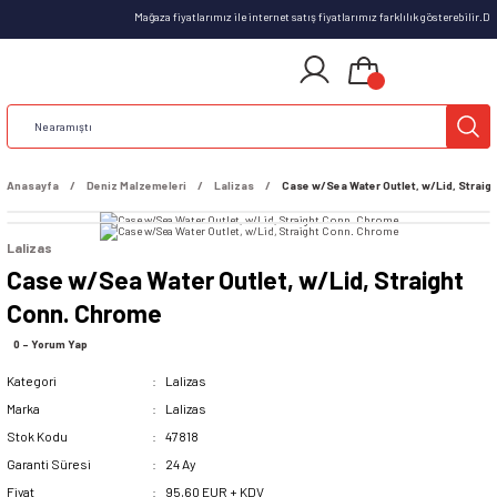
Mağaza fiyatlarımız ile internet satış fiyatlarımız farklılık gösterebilir.
Anasayfa
Deniz Malzemeleri
Lalizas
Case w/Sea Water Outlet, w/Lid, Straig
Lalizas
Case w/Sea Water Outlet, w/Lid, Straight
Conn. Chrome
0 - Yorum Yap
Kategori
Lalizas
Marka
Lalizas
Stok Kodu
47818
Garanti Süresi
24 Ay
Fiyat
95,60 EUR + KDV