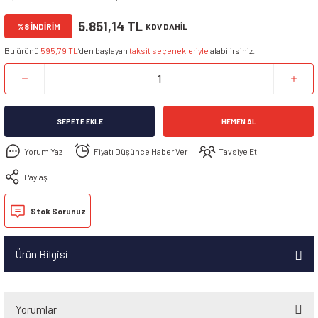
5.851,14 TL
%8 İNDİRİM
KDV DAHİL
Bu ürünü
595,79 TL
’den başlayan
taksit seçenekleriyle
alabilirsiniz.
SEPETE EKLE
HEMEN AL
Yorum Yaz
Fiyatı Düşünce Haber Ver
Tavsiye Et
Paylaş
Stok Sorunuz
Ürün Bilgisi
Yorumlar