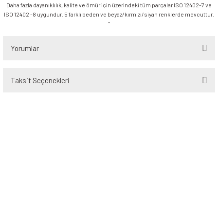
Daha fazla dayanıklılık, kalite ve ömür için üzerindeki tüm parçalar ISO 12402-7 ve
ISO 12402 -8 uygundur. 5 farklı beden ve beyaz/kırmızı/siyah renklerde mevcuttur.
"
Yorumlar
Taksit Seçenekleri
Bu ürüne ilk yorumu siz yapın!
Yorum Yaz
Üyelik
Kurumsal