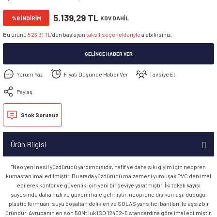
5.139,29 TL
%8 İNDİRİM
KDV DAHİL
Bu ürünü
523,31 TL
’den başlayan
taksit seçenekleriyle
alabilirsiniz.
GELINCE HABER VER
Yorum Yaz
Fiyatı Düşünce Haber Ver
Tavsiye Et
Paylaş
Stok Sorunuz
Ürün Bilgisi
"Neo yeni nesil yüzdürücü yardımcısıdır, hafif ve daha sıkı giyim için neopren
kumaştan imal edilmiştir. Bu arada yüzdürücü malzemesi yumuşak PVC den imal
edilerek konfor ve güvenlik için yeni bir seviye yaratmıştır. İki tokalı kayışı
sayesinde daha hızlı ve güvenli hale gelmiştir, neoprene dış kumaşı, düdüğü,
plastic fermuarı, suyu boşaltan delikleri ve SOLAS yansıtıcı bantları ile eşsiz bir
üründür. Avrupanın en son 50Nt luk ISO 12402-5 standardına göre imal edilmiştir.