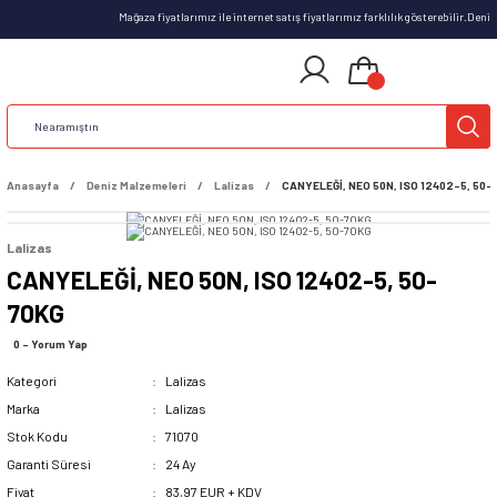
Mağaza fiyatlarımız ile internet satış fiyatlarımız farklılık gösterebilir.Deni
Anasayfa
Deniz Malzemeleri
Lalizas
CANYELEĞİ, NEO 50N, ISO 12402-5, 50-
Lalizas
CANYELEĞİ, NEO 50N, ISO 12402-5, 50-
70KG
0 - Yorum Yap
Kategori
Lalizas
Marka
Lalizas
Stok Kodu
71070
Garanti Süresi
24 Ay
Fiyat
83,97 EUR + KDV