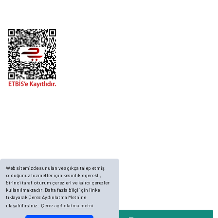
Alışveriş
Telefon
0 (216) 701 11 33
0 (536) 552 55 63
Adres
Yayla Mah. Gökçek sok Balvin 2 Sitesi A Blok APT. No: 10/A, Tuzla/İstanbul
Web sitemizde sunulan ve açıkça talep etmiş
olduğunuz hizmetler için kesinlikle gerekli,
birinci taraf oturum çerezleri ve kalıcı çerezler
kullanılmaktadır. Daha fazla bilgi için linke
tıklayarak Çerez Aydınlatma Metnine
ulaşabilirsiniz.
Çerez aydınlatma metni
© 2023, ECKMARİNE.COM - Tüm Hakları Saklıdır.