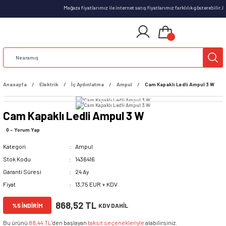
Mağaza fiyatlarımız ile internet satış fiyatlarımız farklılık gösterebilir
Anasayfa
Elektrik
İç Aydınlatma
Ampul
Cam Kapaklı Ledli Ampul 3 W
Cam Kapaklı Ledli Ampul 3 W
0 - Yorum Yap
Kategori
Ampul
Stok Kodu
1436416
Garanti Süresi
24 Ay
Fiyat
13,75 EUR + KDV
868,52 TL
%5 İNDİRİM
KDV DAHİL
Bu ürünü
88,44 TL
’den başlayan
taksit seçenekleriyle
alabilirsiniz.