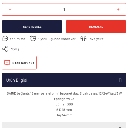
SEPETE EKLE
HEMEN AL
Yorum Yaz
Fiyatı Düşünce Haber Ver
Tavsiye Et
Paylaş
Stok Sorunuz
Ürün Bilgisi
BA15D bağlantı, 15 mm paralel pimli bayonet duy. Sıcak beyaz. 12/24V.Watt 3 W
Eşdeğer W 23
Lümen 300
Ø D 18 mm
Boy 54 mm