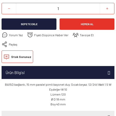
SEPETE EKLE
HEMEN AL
Yorum Yaz
Fiyatı Düşünce Haber Ver
Tavsiye Et
Paylaş
Stok Sorunuz
Ürün Bilgisi
BA15D bağlantı, 15 mm paralel pimli bayonet duy. Sıcak beyaz. 12/24V.Watt 1.5 W
Eşdeğer W 10
Lümen 120
Ø D 18 mm
Boy 40 mm