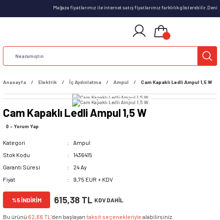
Mağaza fiyatlarımız ile internet satış fiyatlarımız farklılık gösterebilir.Deni
Anasayfa
Elektrik
İç Aydınlatma
Ampul
Cam Kapaklı Ledli Ampul 1,5 W
Cam Kapaklı Ledli Ampul 1,5 W
0 - Yorum Yap
Kategori
Ampul
Stok Kodu
1436415
Garanti Süresi
24 Ay
Fiyat
9,75 EUR + KDV
615,38 TL
%5 İNDİRİM
KDV DAHİL
Bu ürünü
62,66 TL
’den başlayan
taksit seçenekleriyle
alabilirsiniz.