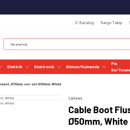
E-Katalog
Kargo Takip
Pis
Elektrik
Elektronik
Dümen/Kumanda
Su/Tuval
mount, Ø70mm, cut-out Ø50mm, White
Lalizas
Cable Boot Fl
Ø50mm, White