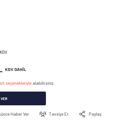
 KDV
L
KDV DAHİL
sit seçenekleriyle
alabilirsiniz.
 VER
şünce Haber Ver
Tavsiye Et
Paylaş