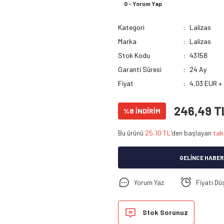
0 - Yorum Yap
Kategori
Lalizas
Marka
Lalizas
Stok Kodu
43158
Garanti Süresi
24 Ay
Fiyat
4,03 EUR +
246,49 T
%8 İNDİRİM
Bu ürünü
25,10 TL
’den başlayan
tak
GELINCE HABER
Yorum Yaz
Fiyatı Dü
Stok Sorunuz