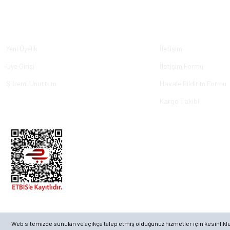
Üyelik
Kurumsal
Yeni Üyelik
İletişim
Üye Girişi
İletişim Formu
Şifremi Unuttum
Havale Bildirim Formu
Kargo Takibi
© 2023, ECKMARİNE.COM - Tüm Hakları Saklıdır.
Web sitemizde sunulan ve açıkça talep etmiş olduğunuz hizmetler için kesinlikle ge