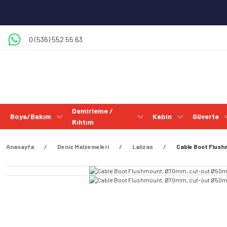
0 (536) 552 55 63
Demirleme /
Boya/Bakım
Kabin
Güverte
Rıhtım
Anasayfa
Deniz Malzemeleri
Lalizas
Cable Boot Flush