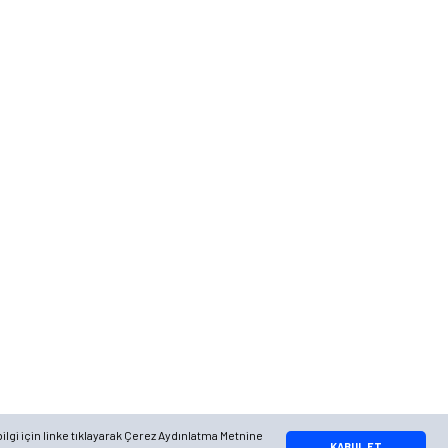
Telefon
0 (216) 701 11 33
0 (536) 552 55 63
Adres
Yayla Mah. Gökçek sok Balvin 2 Sitesi A Blok APT. No: 10/A, Tuzla/
İstanbul
Google Maps
Apple Maps
Yandex Maps
ilgi için linke tıklayarak Çerez Aydınlatma Metnine
Whatsapp Bilgi Hattı
KABUL ET