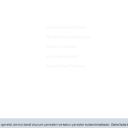
Yorum Yaz
Alışveriş
Çerez Aydınlatma Metni
Mesafeli Satış Sözleşmesi
Gizlilik ve Güvenlik
İptal İade Koşullari
Kişisel Veriler Politikası
rekli, birinci taraf oturum çerezleri ve kalıcı çerezler kullanılmaktadır. Daha fazla b