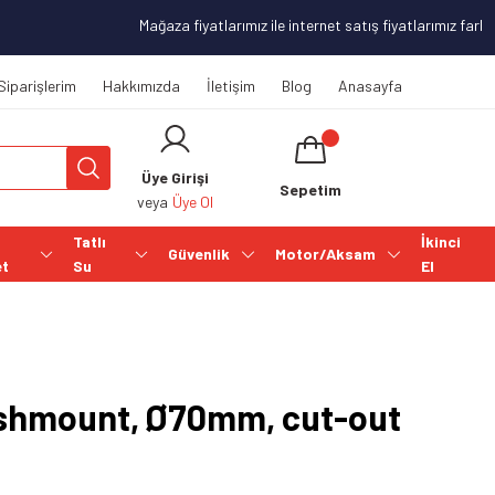
Mağaza fiyatlarımız ile internet satış fiyatlarımız farklıl
Siparişlerim
Hakkımızda
İletişim
Blog
Anasayfa
Üye Girişi
Sepetim
veya
Üye Ol
Tatlı
İkinci
Güvenlik
Motor/Aksam
et
Su
El
ushmount, Ø70mm, cut-out