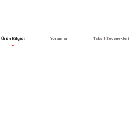
Ürün Bilgisi
Yorumlar
Taksit Seçenekleri
Bu ürüne ilk yorumu siz yapın!