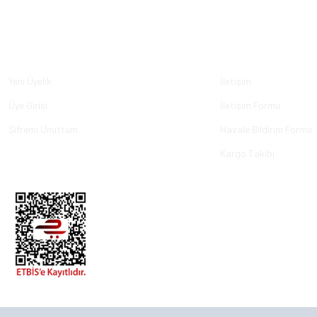
Üyelik
Kurumsal
Yeni Üyelik
İletişim
Üye Girişi
İletişim Formu
Şifremi Unuttum
Havale Bildirim Formu
Kargo Takibi
© 2023, ECKMARİNE.COM - Tüm Hakları Saklıdır.