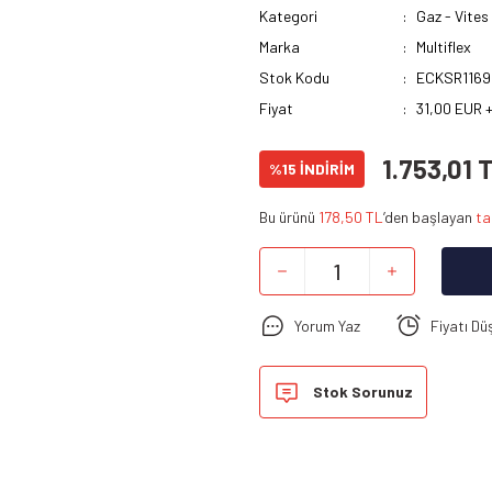
Kategori
Gaz - Vites
Marka
Multiflex
Stok Kodu
ECKSR1169
Fiyat
31,00 EUR 
1.753,01 
%15 İNDİRİM
Bu ürünü
178,50 TL
’den başlayan
ta
Yorum Yaz
Fiyatı Dü
Stok Sorunuz