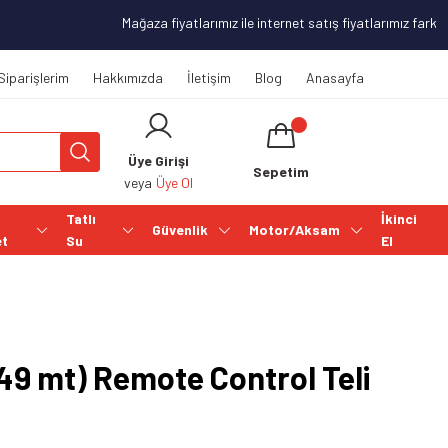
Mağaza fiyatlarımız ile internet satış fiyatlarımız farklılı
Siparişlerim
Hakkımızda
İletişim
Blog
Anasayfa
Üye Girişi
Sepetim
veya
Üye Ol
Tatlı
İkinci
Güvenlik
Motor/Aksam
et
Su
El
.49 mt) Remote Control Teli