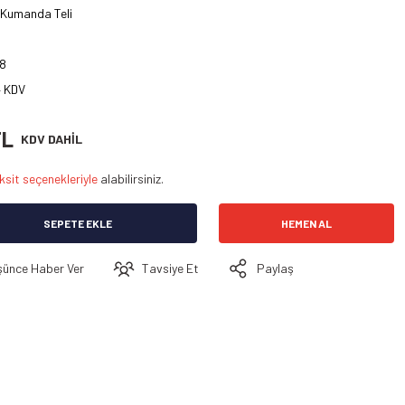
 Kumanda Teli
8
+ KDV
TL
KDV DAHİL
ksit seçenekleriyle
alabilirsiniz.
SEPETE EKLE
HEMEN AL
şünce Haber Ver
Tavsiye Et
Paylaş