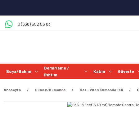
0 (536) 552 55 63
Demirleme /
Boya/Bakım
Kabin
Güverte
Rıhtım
Anasayfa
Dümen/Kumanda
Gaz - Vites Kumanda Teli
C