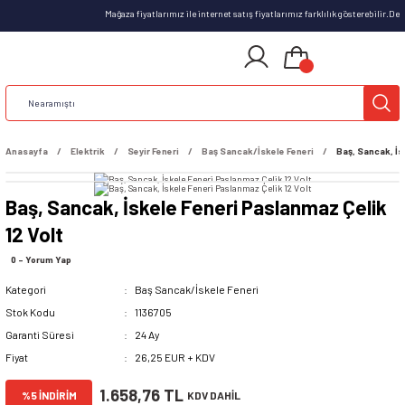
Mağaza fiyatlarımız ile internet satış fiyatlarımız farklılık gösterebilir.D
Anasayfa
Elektrik
Seyir Feneri
Baş Sancak/İskele Feneri
Baş, Sancak, İs
Baş, Sancak, İskele Feneri Paslanmaz Çelik
12 Volt
0 - Yorum Yap
Kategori
Baş Sancak/İskele Feneri
Stok Kodu
1136705
Garanti Süresi
24 Ay
Fiyat
26,25 EUR + KDV
1.658,76 TL
%5 İNDİRİM
KDV DAHİL