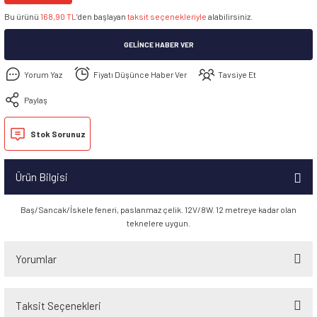
Bu ürünü
168,90 TL
’den başlayan
taksit seçenekleriyle
alabilirsiniz.
GELINCE HABER VER
Yorum Yaz
Fiyatı Düşünce Haber Ver
Tavsiye Et
Paylaş
Stok Sorunuz
Ürün Bilgisi
Baş/Sancak/İskele feneri, paslanmaz çelik. 12V/8W. 12 metreye kadar olan
teknelere uygun.
Yorumlar
Taksit Seçenekleri
Bu ürüne ilk yorumu siz yapın!