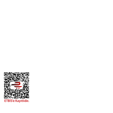
Yorum Yaz
Üyelik
Kurumsal
Alışveriş
Telefon