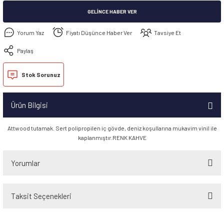
GELINCE HABER VER
Yorum Yaz
Fiyatı Düşünce Haber Ver
Tavsiye Et
Paylaş
Stok Sorunuz
Ürün Bilgisi
Attwood tutamak. Sert polipropilen iç gövde, deniz koşullarına mukavim vinil ile
kaplanmıştır.RENK KAHVE
Yorumlar
Taksit Seçenekleri
Bu ürüne ilk yorumu siz yapın!