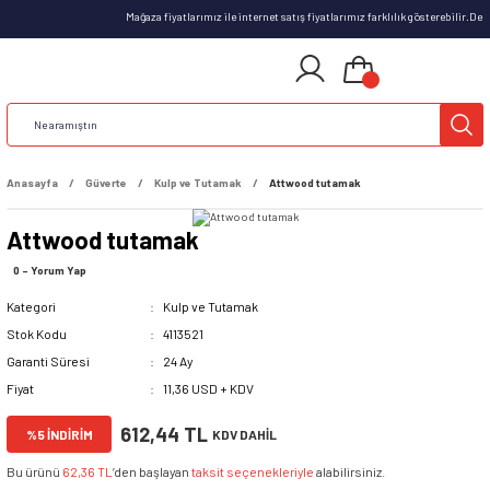
Mağaza fiyatlarımız ile internet satış fiyatlarımız farklılık gösterebilir.D
Anasayfa
Güverte
Kulp ve Tutamak
Attwood tutamak
Attwood tutamak
0 - Yorum Yap
Kategori
Kulp ve Tutamak
Stok Kodu
4113521
Garanti Süresi
24 Ay
Fiyat
11,36 USD + KDV
612,44 TL
%5 İNDİRİM
KDV DAHİL
Bu ürünü
62,36 TL
’den başlayan
taksit seçenekleriyle
alabilirsiniz.