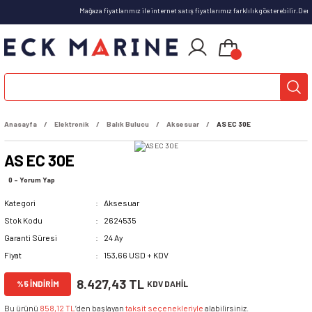
Mağaza fiyatlarımız ile internet satış fiyatlarımız farklılık gösterebilir.De
Anasayfa
Elektronik
Balık Bulucu
Aksesuar
AS EC 30E
AS EC 30E
0 - Yorum Yap
Kategori
Aksesuar
Stok Kodu
2624535
Garanti Süresi
24 Ay
Fiyat
153,66 USD + KDV
8.427,43 TL
%5 İNDİRİM
KDV DAHİL
Bu ürünü
858,12 TL
’den başlayan
taksit seçenekleriyle
alabilirsiniz.