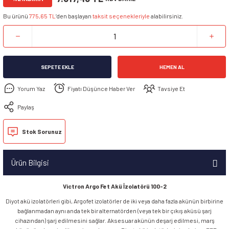
Bu ürünü
775,65 TL
’den başlayan
taksit seçenekleriyle
alabilirsiniz.
SEPETE EKLE
HEMEN AL
Yorum Yaz
Fiyatı Düşünce Haber Ver
Tavsiye Et
Paylaş
Stok Sorunuz
Ürün Bilgisi
Victron Argo Fet Akü İzolatörü 100-2
Diyot akü izolatörleri gibi, Argofet izolatörler de iki veya daha fazla akünün birbirine
bağlanmadan aynı anda tek bir alternatörden (veya tek bir çıkış aküsü şarj
cihazından) şarj edilmesini sağlar. Aksesuar akünün deşarj edilmesi, marş