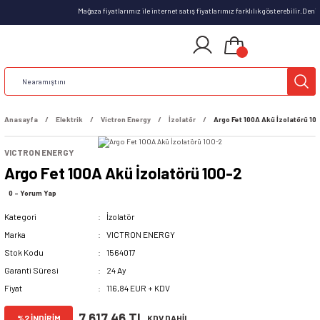
Mağaza fiyatlarımız ile internet satış fiyatlarımız farklılık gösterebilir.Den
Anasayfa
Elektrik
Victron Energy
İzolatör
Argo Fet 100A Akü İzolatörü 10
VICTRON ENERGY
Argo Fet 100A Akü İzolatörü 100-2
0 - Yorum Yap
Kategori
İzolatör
Marka
VICTRON ENERGY
Stok Kodu
1564017
Garanti Süresi
24 Ay
Fiyat
116,84 EUR + KDV
7.617,46 TL
%2 İNDİRİM
KDV DAHİL