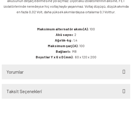
aküsünün deşarj edilmesine yol açmaz. Diyot akü izolatörlerinin aksine, FET
izolatörlerinde neredeyse hiç voltaj kaybı yaşanmaz. Voltaj düşüşü, düşük akımda
en fazla 0,02 Volt, daha yüksek akımlardaysa ortalama 0,1 Volttur.
Maksimum alternatör akımı (A):
100
Akü sayısı:
2
Ağırlık-kg :
1,4
Maksimum şarj (A):
100
Bağlantı:
M8
Boyutlar Y x G x D (mm):
60 x 120 x 200
Yorumlar
Taksit Seçenekleri
Bu ürüne ilk yorumu siz yapın!
Yorum Yaz