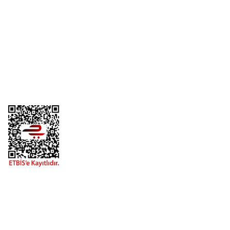
Üyelik
Kurumsal
Alışveriş
Telefon
0 (216) 701 11 33
0 (536) 552 55 63
Adres