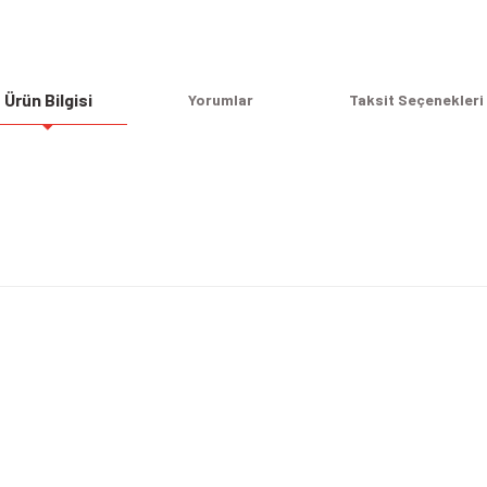
Ürün Bilgisi
Yorumlar
Taksit Seçenekleri
Bu ürüne ilk yorumu siz yapın!
Yorum Yaz