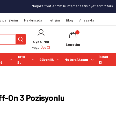
Mağaza fiyatlarımız ile internet satış fiyatlarımız farklılı
Siparişlerim
Hakkımızda
İletişim
Blog
Anasayfa
Üye Girişi
Sepetim
veya
Üye Ol
Tatlı
İkinci
Güvenlik
Motor/Aksam
et
Su
El
f-On 3 Pozisyonlu