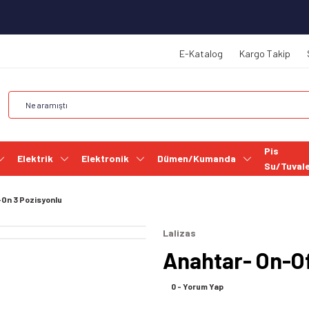
E-Katalog
Kargo Takip
Pis
Elektrik
Elektronik
Dümen/Kumanda
Su/Tuval
On 3 Pozisyonlu
Lalizas
Anahtar- On-Of
0 - Yorum Yap