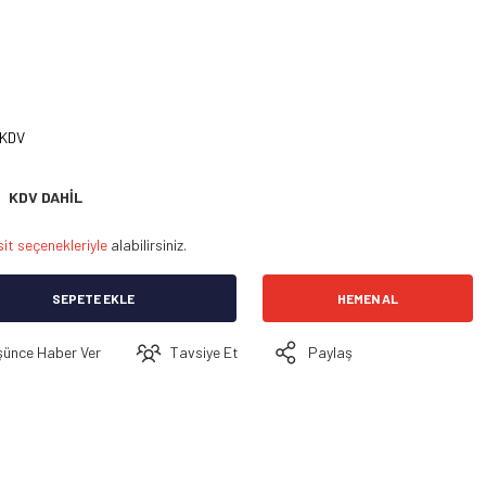
 KDV
KDV DAHİL
it seçenekleriyle
alabilirsiniz.
SEPETE EKLE
HEMEN AL
şünce Haber Ver
Tavsiye Et
Paylaş