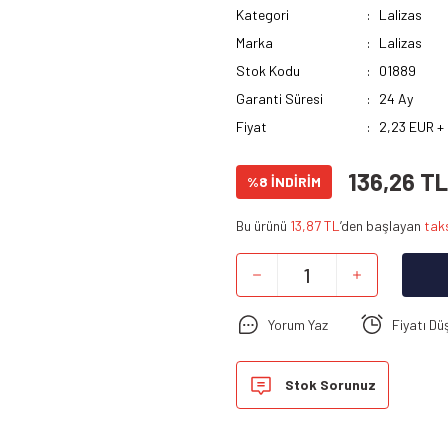
Kategori
Lalizas
Marka
Lalizas
Stok Kodu
01889
Garanti Süresi
24 Ay
Fiyat
2,23 EUR +
136,26 TL
%8 İNDİRİM
Bu ürünü
13,87 TL
’den başlayan
taks
Yorum Yaz
Fiyatı Dü
Stok Sorunuz