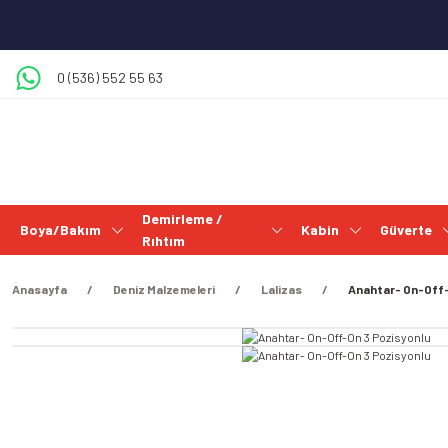
0 (536) 552 55 63
Demirleme /
Boya/Bakım
Kabin
Güverte
Rıhtım
Anasayfa
Deniz Malzemeleri
Lalizas
Anahtar- On-Off-