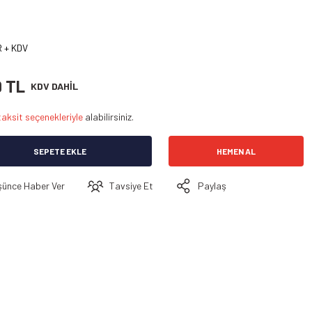
 + KDV
9 TL
KDV DAHİL
taksit seçenekleriyle
alabilirsiniz.
SEPETE EKLE
HEMEN AL
şünce Haber Ver
Tavsiye Et
Paylaş