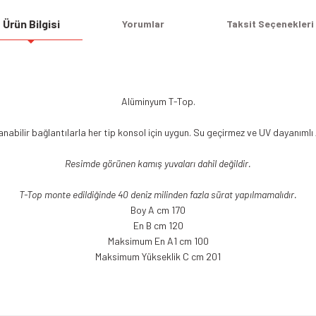
Ürün Bilgisi
Yorumlar
Taksit Seçenekleri
Alüminyum T-Top.
ilir bağlantılarla her tip konsol için uygun. Su geçirmez ve UV dayanımlı A
Resimde görünen kamış yuvaları dahil değildir.
T-Top monte edildiğinde 40 deniz milinden fazla sürat yapılmamalıdır.
Boy A cm 170
En B cm 120
Maksimum En A1 cm 100
Maksimum Yükseklik C cm 201