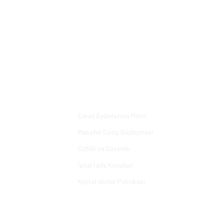
Bu ürüne ilk yorumu siz yapın!
Yorum Yaz
Alışveriş
Çerez Aydınlatma Metni
Mesafeli Satış Sözleşmesi
Gizlilik ve Güvenlik
İptal İade Koşullari
Kişisel Veriler Politikası