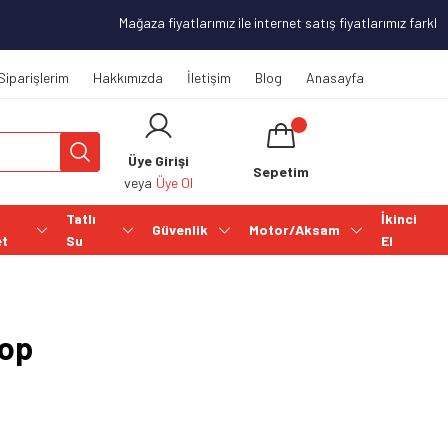
Mağaza fiyatlarımız ile internet satış fiyatlarımız farklılık
Siparişlerim
Hakkımızda
İletişim
Blog
Anasayfa
Üye Girişi
Sepetim
veya
Üye Ol
Tatlı
İkinci
Güvenlik
Motor/Aksam
et
Su
El
Top