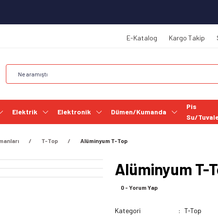
E-Katalog
Kargo Takip
Pis
Elektrik
Elektronik
Dümen/Kumanda
Su/Tuval
manları
T-Top
Alüminyum T-Top
Alüminyum T-
0 - Yorum Yap
Kategori
T-Top