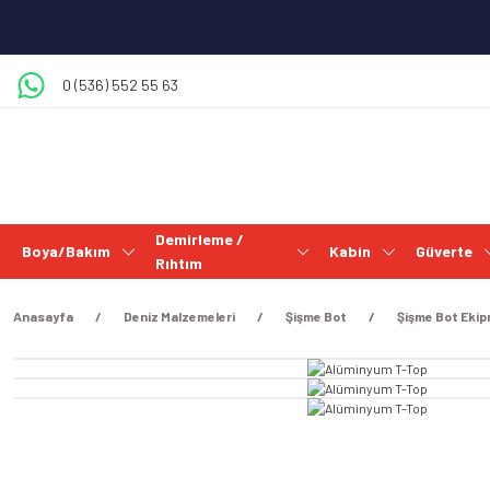
0 (536) 552 55 63
Demirleme /
Boya/Bakım
Kabin
Güverte
Rıhtım
Anasayfa
Deniz Malzemeleri
Şişme Bot
Şişme Bot Ekip