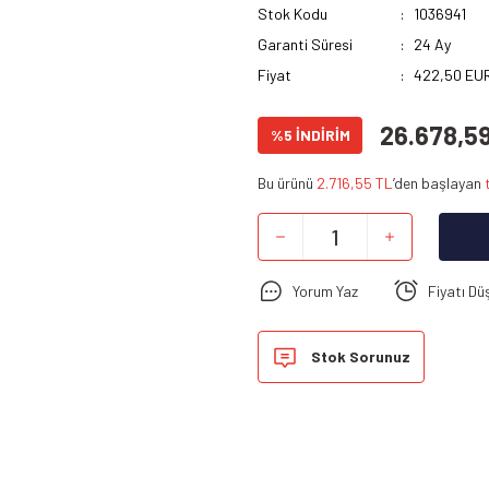
Stok Kodu
1036941
Garanti Süresi
24 Ay
Fiyat
422,50 EUR
26.678,5
%5 İNDİRİM
Bu ürünü
2.716,55 TL
’den başlayan
Yorum Yaz
Fiyatı Dü
Stok Sorunuz