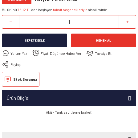
Bu ürünü
78,12 TL
’den başlayan
taksit seçenekleriyle
alabilirsiniz.
SEPETE EKLE
HEMEN AL
Yorum Yaz
Fiyatı Düşünce Haber Ver
Tavsiye Et
Paylaş
Stok Sorunuz
Ürün Bilgisi
Akü - Tank sabitleme braketi