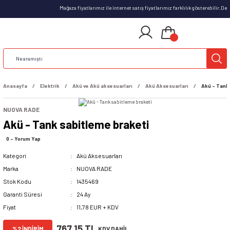
Mağaza fiyatlarımız ile internet satış fiyatlarımız farklılık gösterebilir.D
Anasayfa
Elektrik
Akü ve Akü aksesuarları
Akü Aksesuarları
Akü - Tank 
NUOVA RADE
Akü - Tank sabitleme braketi
0 - Yorum Yap
Kategori
Akü Aksesuarları
Marka
NUOVA RADE
Stok Kodu
1435469
Garanti Süresi
24 Ay
Fiyat
11,78 EUR + KDV
767,15 TL
%2 İNDİRİM
KDV DAHİL