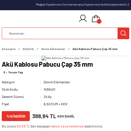
Mağaza fiyatlarımız ile internet satış fiyatlarımız farklılık gösterebilir.
Anasayfa
Elektrik
Devre Elemanları
Akü Kablosu Pabucu Çap 35 mm
Akü Kablosu Pabucu Çap 35 mm
0 - Yorum Yap
Kategori
Devre Elemanları
Stok Kodu
1436421
Garanti Süresi
24 Ay
Fiyat
6,50 EUR + KDV
388,84 TL
%10 İNDİRİM
KDV DAHİL
Bu ürünü
39,59 TL
’den başlayan
taksit seçenekleriyle
alabilirsiniz.