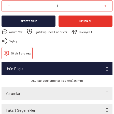
SEPETE EKLE
HEMEN AL
Yorum Yaz
Fiyatı Düşünce Haber Ver
Tavsiye Et
Paylaş
Stok Sorunuz
Ürün Bilgisi
Akü kablosu terminali.Kablo (Ø) 35 mm
Yorumlar
Taksit Seçenekleri
Bu ürüne ilk yorumu siz yapın!