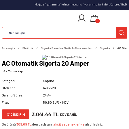
Mağaza fiyatlarımız ile internet satış fiyatlarımız farklılık gösterebilir.
Anasayfa
Elektrik
Sigorta Panel ve Switch Aksesuarları
Sigorta
AC Otom
AC Otomatik Sigorta 20 Amper
0 - Yorum Yap
Kategori
Sigorta
Stok Kodu
1465520
Garanti Süresi
24 Ay
Fiyat
50,80 EUR + KDV
3.041,44 TL
%10 İNDİRİM
KDV DAHİL
Bu ürünü
309,69 TL
’den başlayan
taksit seçenekleriyle
alabilirsiniz.