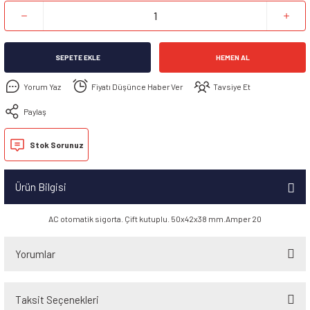
SEPETE EKLE
HEMEN AL
Yorum Yaz
Fiyatı Düşünce Haber Ver
Tavsiye Et
Paylaş
Stok Sorunuz
Ürün Bilgisi
AC otomatik sigorta. Çift kutuplu. 50x42x38 mm.Amper 20
Yorumlar
Taksit Seçenekleri
Bu ürüne ilk yorumu siz yapın!