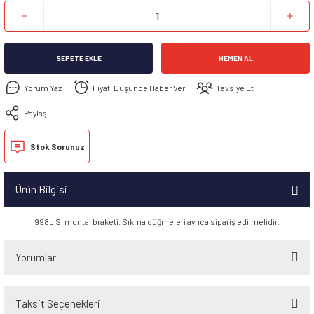
SEPETE EKLE
HEMEN AL
Yorum Yaz
Fiyatı Düşünce Haber Ver
Tavsiye Et
Paylaş
Stok Sorunuz
Ürün Bilgisi
998c SI montaj braketi. Sıkma düğmeleri ayrıca sipariş edilmelidir.
Yorumlar
Taksit Seçenekleri
Bu ürüne ilk yorumu siz yapın!