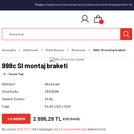
Mağaza fiyatlarımız ile internet satış fiyatlarımız farklılık gösterebilir.D
Anasayfa
Elektronik
Balık Bulucu
Aksesuar
998c SI montaj braketi
998c SI montaj braketi
0 - Yorum Yap
Kategori
Aksesuar
Stok Kodu
2624596
Garanti Süresi
24 Ay
Fiyat
54,63 USD + KDV
2.996,29 TL
%5 İNDİRİM
KDV DAHİL
Bu ürünü
305,10 TL
’den başlayan
taksit seçenekleriyle
alabilirsiniz.