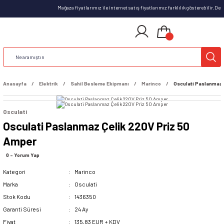
Mağaza fiyatlarımız ile internet satış fiyatlarımız farklılık gösterebilir.D
Anasayfa
Elektrik
Sahil Besleme Ekipmanı
Marinco
Osculati Paslanmaz 
Osculati
Osculati Paslanmaz Çelik 220V Priz 50
Amper
0 - Yorum Yap
Kategori
Marinco
Marka
Osculati
Stok Kodu
1436350
Garanti Süresi
24 Ay
Fiyat
135,83 EUR + KDV