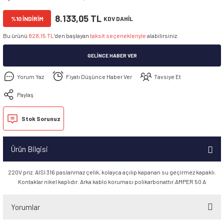
8.133,05 TL
%10 İNDİRİM
KDV DAHİL
Bu ürünü
828,15 TL
’den başlayan
taksit seçenekleriyle
alabilirsiniz.
GELINCE HABER VER
Yorum Yaz
Fiyatı Düşünce Haber Ver
Tavsiye Et
Paylaş
Stok Sorunuz
Ürün Bilgisi
220V priz. AISI 316 paslanmaz çelik, kolayca açılıp kapanan su geçirmez kapaklı.
Kontaklar nikel kaplıdır. Arka kablo koruması polikarbonattır.AMPER 50 A
Yorumlar