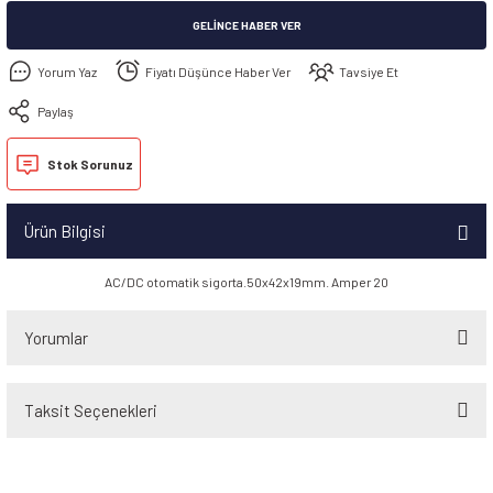
GELINCE HABER VER
Yorum Yaz
Fiyatı Düşünce Haber Ver
Tavsiye Et
Paylaş
Stok Sorunuz
Ürün Bilgisi
AC/DC otomatik sigorta.50x42x19mm. Amper 20
Yorumlar
Taksit Seçenekleri
Bu ürüne ilk yorumu siz yapın!
Yorum Yaz