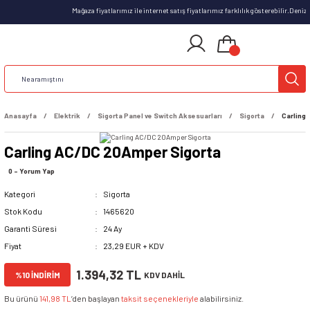
Mağaza fiyatlarımız ile internet satış fiyatlarımız farklılık gösterebilir.Deni
Anasayfa
Elektrik
Sigorta Panel ve Switch Aksesuarları
Sigorta
Carling
Carling AC/DC 20Amper Sigorta
0 - Yorum Yap
Kategori
Sigorta
Stok Kodu
1465620
Garanti Süresi
24 Ay
Fiyat
23,29 EUR + KDV
1.394,32 TL
%10 İNDİRİM
KDV DAHİL
Bu ürünü
141,98 TL
’den başlayan
taksit seçenekleriyle
alabilirsiniz.