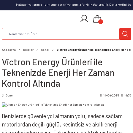
Mağaza fiyatlarımız ile internet satış fiyatlarımız farklılık gösterebilir.Deniz keyfini doyasıy
Anasayfa
Bloglar
Genel
Victron Energy Ürünleri ile Teknenizde Enerji Her Zam
Victron Energy Ürünleri ile
Teknenizde Enerji Her Zaman
Kontrol Altında
Genel
18-04-2025
19:39
Denizlerde güvenle yol almanın yolu, sadece sağlam
motorlardan değil; güçlü, kesintisiz ve akıllı enerji
çözümlerinden geçer. Teknelerde elektrik sistemleri,