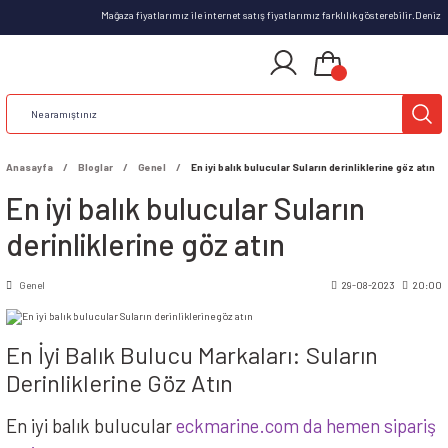
Mağaza fiyatlarımız ile internet satış fiyatlarımız farklılık gösterebilir.Deniz k
Anasayfa
Bloglar
Genel
En iyi balık bulucular Suların derinliklerine göz atın
En iyi balık bulucular Suların
derinliklerine göz atın
Genel
29-08-2023
20:00
En İyi Balık Bulucu Markaları: Suların
Derinliklerine Göz Atın
En iyi balık bulucular
eckmarine.com da hemen sipariş